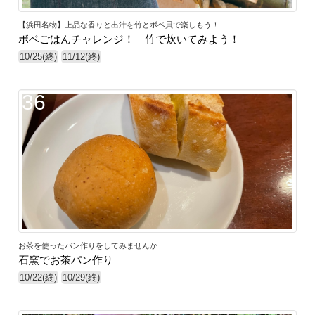
【浜田名物】上品な香りと出汁を竹とボベ貝で楽しもう！
ボベごはんチャレンジ！ 竹で炊いてみよう！
10/25(終)
11/12(終)
36
お茶を使ったパン作りをしてみませんか
石窯でお茶パン作り
10/22(終)
10/29(終)