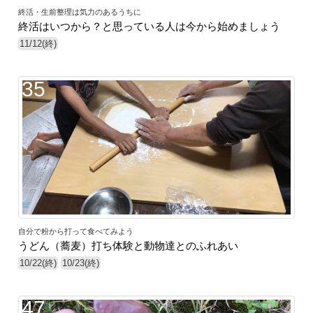
終活・生前整理は気力のあるうちに
終活はいつから？と思っている人は今から始めましょう
11/12(終)
35
自分で粉から打って食べてみよう
うどん（蕎麦）打ち体験と動物達とのふれあい
10/22(終)
10/23(終)
47